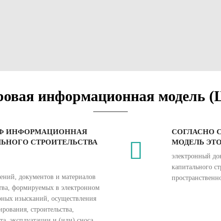
ро
вая информационная модель 
К РФ ИНФОРМАЦИОННАЯ
СОГЛАСНО 
ЛЬНОГО СТРОИТЕЛЬСТВА
МОДЕЛЬ ЭТО
электронный до
капитального ст
ений, документов и материалов
пространственн
ства, формируемых в электронном
рных изысканий, осуществления
рования, строительства,
а, эксплуатации и (или) сноса